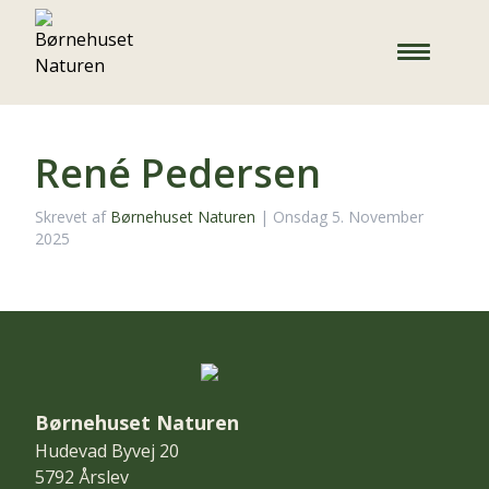
René Pedersen
Skrevet af
Børnehuset Naturen
|
Onsdag 5. November
2025
Børnehuset Naturen
Hudevad Byvej 20
5792 Årslev