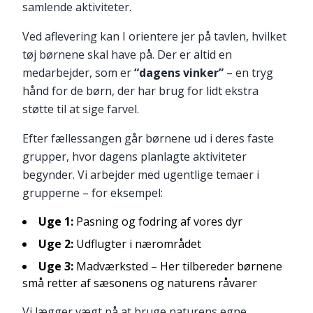
samlende aktiviteter.
Ved aflevering kan I orientere jer på tavlen, hvilket
tøj børnene skal have på. Der er altid en
medarbejder, som er
“dagens vinker”
– en tryg
hånd for de børn, der har brug for lidt ekstra
støtte til at sige farvel.
Efter fællessangen går børnene ud i deres faste
grupper, hvor dagens planlagte aktiviteter
begynder. Vi arbejder med ugentlige temaer i
grupperne – for eksempel:
Uge 1:
Pasning og fodring af vores dyr
Uge 2:
Udflugter i nærområdet
Uge 3:
Madværksted – Her tilbereder børnene
små retter af sæsonens og naturens råvarer
Vi lægger vægt på at bruge naturens egne